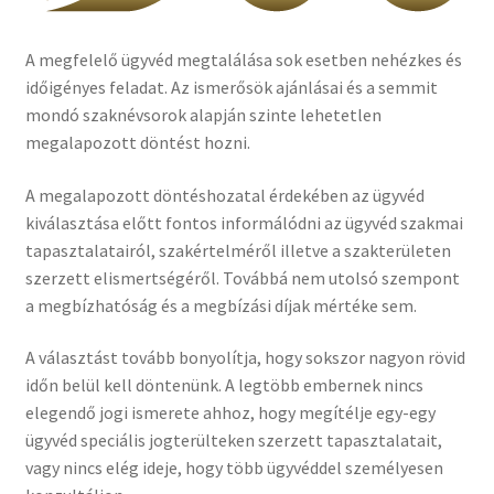
A megfelelő ügyvéd megtalálása sok esetben nehézkes és
időigényes feladat. Az ismerősök ajánlásai és a semmit
mondó szaknévsorok alapján szinte lehetetlen
megalapozott döntést hozni.
A megalapozott döntéshozatal érdekében az ügyvéd
kiválasztása előtt fontos informálódni az ügyvéd szakmai
tapasztalatairól, szakértelméről illetve a szakterületen
szerzett elismertségéről. Továbbá nem utolsó szempont
a megbízhatóság és a megbízási díjak mértéke sem.
A választást tovább bonyolítja, hogy sokszor nagyon rövid
időn belül kell döntenünk. A legtöbb embernek nincs
elegendő jogi ismerete ahhoz, hogy megítélje egy-egy
ügyvéd speciális jogterülteken szerzett tapasztalatait,
vagy nincs elég ideje, hogy több ügyvéddel személyesen