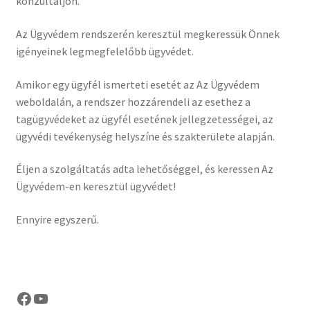
konzultáljon.
Az Ügyvédem rendszerén keresztül megkeressük Önnek
igényeinek legmegfelelőbb ügyvédet.
Amikor egy ügyfél ismerteti esetét az Az Ügyvédem
weboldalán, a rendszer hozzárendeli az esethez a
tagügyvédeket az ügyfél esetének jellegzetességei, az
ügyvédi tevékenység helyszíne és szakterülete alapján.
Éljen a szolgáltatás adta lehetőséggel, és keressen Az
Ügyvédem-en keresztül ügyvédet!
Ennyire egyszerű.
Facebook
YouTube