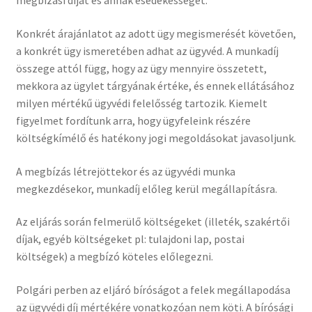
megbízási díjat és annak esedékességét.
Konkrét árajánlatot az adott ügy megismerését követően,
a konkrét ügy ismeretében adhat az ügyvéd. A munkadíj
összege attól függ, hogy az ügy mennyire összetett,
mekkora az ügylet tárgyának értéke, és ennek ellátásához
milyen mértékű ügyvédi felelősség tartozik. Kiemelt
figyelmet fordítunk arra, hogy ügyfeleink részére
költségkímélő és hatékony jogi megoldásokat javasoljunk.
A megbízás létrejöttekor és az ügyvédi munka
megkezdésekor, munkadíj előleg kerül megállapításra.
Az eljárás során felmerülő költségeket (illeték, szakértői
díjak, egyéb költségeket pl: tulajdoni lap, postai
költségek) a megbízó köteles előlegezni.
Polgári perben az eljáró bíróságot a felek megállapodása
az ügyvédi díj mértékére vonatkozóan nem köti. A bírósági