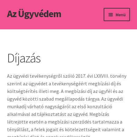
Az Ügyvédem
Ugrás
Kilépés
Menü
a
a
navigációhoz
tartalomba
Kezdőlap
Adatkezelési tájékoztató
Díjazás
Díjazás
Az ügyvédi tevékenységről szóló 2017. évi LXXVIII. törvény
Kapcsolat
szerint az ügyvédet a tevékenységéért megbízási díj és
költségtérítés illeti meg. A megbízási díj az ügyfél és az
ügyvéd közötti szabad megállapodás tárgya. Az ügyvédi
munkadíj várható nagyságáról az első konzultáció
alkalmával ad tájékoztatást az ügyvéd. Megbízás
létrejötte esetén a megbízási szerződés tartalmazza a
tényállást, a felek jogait és kötelezettségeit valamint a