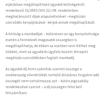
eljárásban megállapítható ügyvédi költségekről
rendelkező 32/2003.(VIII.22.) IM. rendeletben
meghatározott díjak alapulvételével –megbízási
szerződés benyújtásával- kérjük annak megállapítását.
A bíróság a munkadíjat – különösen az ügy bonyolultsága
esetén a fentieknél magasabb összegben is
megállapíthatja, de ebben az esetben sem ítélhet meg
többet, mint az ügyvéd és ügyfele között létrejött
megbízási szerződésben foglalt munkadíj.
Az ügyvédi díj fenti számítás szerinti összege a
tevékenység ellenértékét terhelő általános forgalmi adó
összegét nem tartalmazza; azt – külön jogszabály
rendelkezései szerint – a díj összegén felül kell
felszámítani.